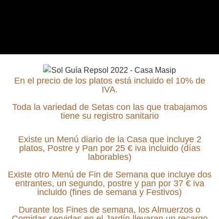
En el precio de los platos está incluido el 10% de
IVA.
Toda la variedad de Setas con las que trabajamos
tiene su registro sanitario
Existe un Menú diario de la Casa que incluye 2
platos, Postre y Pan por 25 € iva incluido (días
laborables)
Existe otro Menú de Fin de Semana que incluye dos
entrantes, un segundo, postre y pan por 37 € iva
incluido (fines de semana y Festivos)
Durante los Fines de semana, los Almuerzos o
Comidas servidas en el Jardín llevaran un recargo